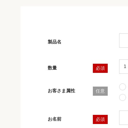
製品名
数量
必須
お客さま属性
任意
お名前
必須