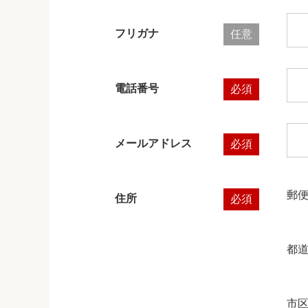
フリガナ
任意
電話番号
必須
メールアドレス
必須
郵
住所
必須
都
市