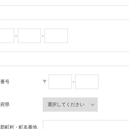
-
-
便番号
〒
-
道府県
区郡町村・町名番地